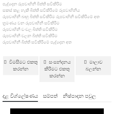
පැද්දෙන රූපවාහිනී බිත්ති සවිකිරීම
සකස් කළ හැකි බිත්ති සවිකිරීමේ රූපවාහිනිය
රූපවාහිනී බාහු බිත්ති සවිකිරීම
රූපවාහිනී සවිකිරීමේ අත
භ්‍රමණය වන රූපවාහිනී සවිකිරීම
රූපවාහිනී චංචල බිත්ති සවිකිරීම
රූපවාහිනී චලන බිත්ති සවිකිරීම
රූපවාහිනී බිත්ති සවිකිරීමේ පැද්දෙන අත
විමසීමට එකතු
සංසන්දනය
මාලාව
කරන්න
කිරීමට එකතු
බලන්න
කරන්න
දළ විශ්ලේෂණය
සම්පත්
නිෂ්පාදන පවුල