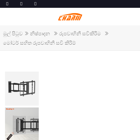
මුල් පිටුව
නිෂ්පාදන
රූපවාහිනී සවිකිරීම
මෝටර් සහිත රූපවාහිනී සවි කිරීම්