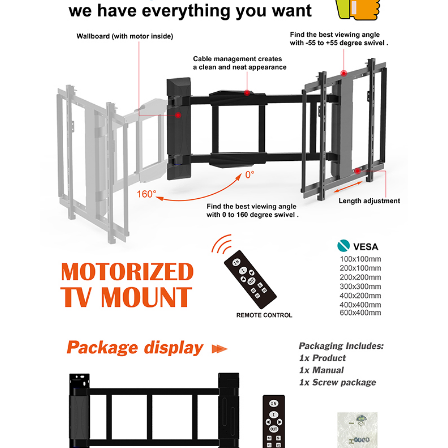
×
ඉල්ලීමක් ඉදිරිපත් කරන්න