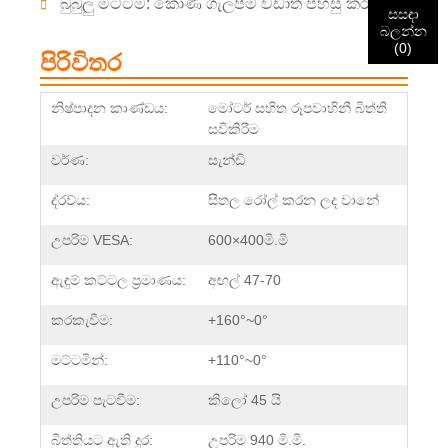
බුබුලු මට්ටම: කෝණ ගැලපීම වඩාත් පහසු කරන්න.
දැනුම්දීමක් ලැබෙනු ඇත.
වීමට හේතු වේ.
සසඳා
බලන්න
(
0
)
පිරිවිතර
ඉදිරිපත් කරන්න
ආපසු යන්න
නිෂ්පාදන කාණ්ඩය:
මෝටර් සහිත රූපවාහිනී බිත්ති
සවිකිරීම
වර්ණ:
සැන්ඩි
ද්රව්ය:
සීතල රෝල් කරන ලද වානේ
උපරිම VESA:
600×400මි.මී
ඇඳුම් කට්ටල ප්‍රමාණය:
අඟල් 47-70
කරකැවීම:
+160°~0°
මට්ටමින්:
+110°~0°
උපරිම පැටවීම:
කිලෝ 45 යි
බිත්තියට ඇති දුර:
උපරිම 940 මි.මී.