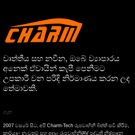
වෘත්තීය සහ නවීන, ඔබේ ව්‍යාපාරය
අනෙක් ඒවායින් කැපී පෙනීමට
උපකාරී වන පරිදි නිර්මාණය කරන ලද
තේමාවකි.
ගැන
2007 වසරේ සිට, අපි Charm-Tech රූපවාහිනී බිත්ති සවි කිරීම්,
කාර්යාල නැවතුම් සහ අදාළ රූපවාහිනී/AV පද්ධති නිෂ්පාදන