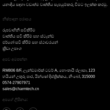
යනාදිය සඳහා වඩාත්ම වෘත්තීය සැපයුම්කරු වීමට ඉලක්ක කරමු.
නිෂ්පාදන පරාසය
රූපවාහිනී සවිකිරීම
වෘත්තීය සවි කිරීම් සහ ස්ටෑන්ඩ්
එර්ගෝ සවි කිරීම් සහ ස්ථාවරයන්
ක්‍රීඩා උපාංග
අපව අමතන්න
RM806 8/F, ලෑන්ඩ්මාර්ක් ටවර් A, හොංතායි ප්ලාසා, 123
හයියන් උතුරු පාර, යින්ෂෝ දිස්ත්‍රික්කය, නිංබෝ, 315000
0574-27907971
sales@charmtech.cn
අපගේ ලිපිනය: