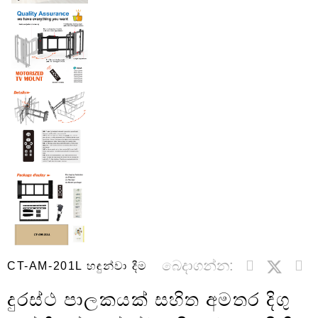
බෙදාගන්න:
CT-AM-201L හඳුන්වා දීම
දුරස්ථ පාලකයක් සහිත අමතර දිගු