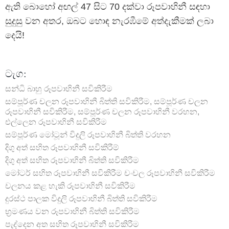
ඇති බොහෝ අඟල් 47 සිට 70 දක්වා රූපවාහිනී සඳහා
සුදුසු වන අතර, ඔබට හොඳ නැරඹීමේ අත්දැකීමක් ලබා
දෙයි!
ටැග:
සන්ධි බාහු රූපවාහිනී සවිකිරීම
සම්පූර්ණ චලන රූපවාහිනී බිත්ති සවිකිරීම, සම්පූර්ණ චලන
රූපවාහිනී සවිකිරීම, සම්පූර්ණ චලන රූපවාහිනී වරහන,
එල්ලෙන රූපවාහිනී සවිකිරීම
සම්පූර්ණ මෝටූන් විදුලි රූපවාහිනී බිත්ති වරහන
දිගු අත් සහිත රූපවාහිනී සවිකිරීම්
දිගු අත් සහිත රූපවාහිනී බිත්ති සවිකිරීම
මෝටර් සහිත රූපවාහිනී සවිකිරීම
චංචල රූපවාහිනී සවිකිරීම
චලනය කළ හැකි රූපවාහිනී සවිකිරීම
දුරස්ථ පාලක විදුලි රූපවාහිනී බිත්ති සවිකිරීම
භ්‍රමණය වන රූපවාහිනී බිත්ති සවිකිරීම
පැද්දෙන අත සහිත රූපවාහිනී සවිකිරීම