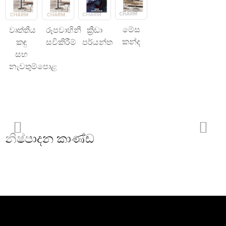
මේස
වෘත්තීය
රූපවාහිනී
ක්‍රීඩා
කන්ද
කඳු
සවිකිරීම්
පර්යන්ත
සහ
නැවතුම්පොළ
නිෂ්පාදන කාණ්ඩ