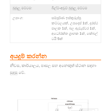
බුබුලු මට්ටම:
බිල්ට්-අවුට් බුබුලු මට්ටම
උපාංග:
සම්පූර්ණ ඉස්කුරුප්පු
කට්ටලයක්, උපදෙස් 1ක්, දුරස්ථ
පාලක 1ක්, බල ඇඩැප්ටර 1ක්,
අධෝරක්ත ග්‍රාහක 1ක්, කේබල්
ටයි 5ක්
අයදුම් කරන්න
නිවස, කාර්යාලය, පාසල සහ අනෙකුත් ස්ථාන සඳහා
සුදුසු වේ.