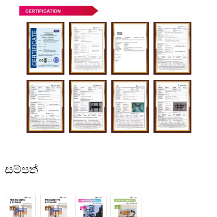
සම්පත්