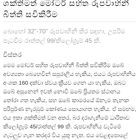
ශක්තිමත් මෝටර් සහිත රූපවාහිනී
බිත්ති සවිකිරීම
බොහෝ 32"-70" රූපවාහිනී තිර සඳහා, උපරිම
පැටවීම රාත්තල් 99/කිලෝග්‍රෑම් 45 කි.
විස්තර
මෙම මෝටර් සහිත රූපවාහිනී බිත්ති සවිකිරීම ඔබේ
අවශ්‍යතා බෙහෙවින් සපුරාලිය හැකිය, එයට රූපවාහිනිය
අංශක 160 දක්වා ස්වයංක්‍රීයව ගෙන යා හැකිය, ඔබට
ඔබේ අසුනෙන් ඉවත් නොවී ඔබේ ප්‍රියතම ස්ථානය
තෝරා ගත හැකිය, සහ ඔබේ කාමරයේ ඕනෑම තැනක
පරිපූර්ණ නැරඹුම් කෝණය සොයාගත හැකිය. ඒ සමඟම,
එය ඉතා ශක්තිමත් වන අතර, බර දරාගැනීමේ ධාරිතාව
කිලෝග්‍රෑම් 45/රාත්තල් 99 කි. රූපවාහිනිය වැටීමේ
ගැටලුව ගැන කරදර විය යුතු නැත. එය වෙළඳපොලේ