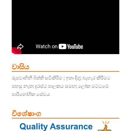
වාසිය
රූපවාහිනී බිත්ති සවිකිරීම ; ඉතා දිගු; බැහැර කිරීමට
පහසු නැත; දුරස්ථ පාලකය සමඟ; ලෝක මට්ටමේ
පාරිභෝගික සේවය
විශේෂාංග