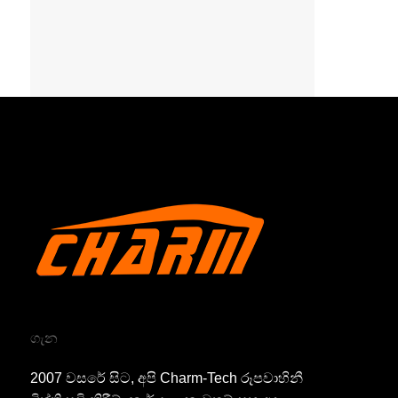
ගැන
2007 වසරේ සිට, අපි Charm-Tech රූපවාහිනී