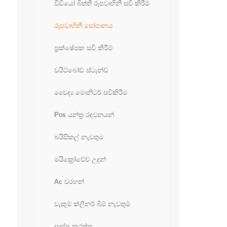
වීඩියෝ බිත්ති රූපවාහිනී සවි කිරීම්
රූපවාහිනී සෝපානය
ප්‍රක්ෂේපක සවි කිරීම්
වයිට්බෝඩ් ස්ටෑන්ඩ්
වෛද්‍ය මොනිටර් සවිකිරීම
Pos යන්ත්‍ර රඳවනයන්
බයිසිකල් නැවතුම
මයික්‍රෝවේව් උදුන්
Ac වරහන්
වැකුම් ක්ලීනර් බිම් නැවතුම්
සාප්පු කරත්ත