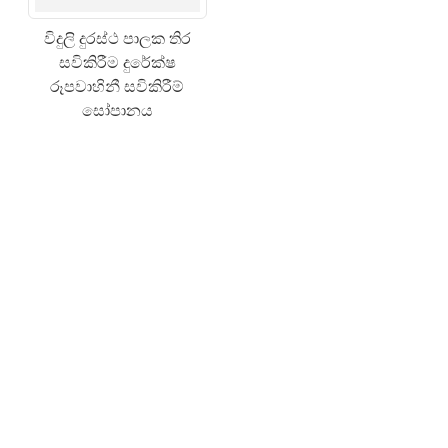
විදුලි දුරස්ථ පාලක තිර
සවිකිරීම දුරේක්ෂ
රූපවාහිනී සවිකිරීම්
සෝපානය
×
ඉල්ලීමක් ඉදිරිපත් කරන්න