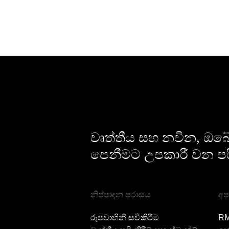
වෘත්තීය සහ නවීන, ඔබේ 
පෙනීමට උපකාරී වන පර
නිෂ්පාදන පරාසය
අප
රූපවාහිනී සවිකිරීම
RM