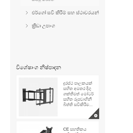
එර්ගෝ සවි කිරීම් සහ ස්ථාවරයන්
ක්‍රීඩා උපාංග
විශේෂාංග නිෂ්පාදන
දුරස්ථ පාලකයක්
සහිත අමතර දිගු
ශක්තිමත් මෝටර්
සහිත රූපවාහිනී
බිත්ති සවිකිරීම...
CE සහතිකය