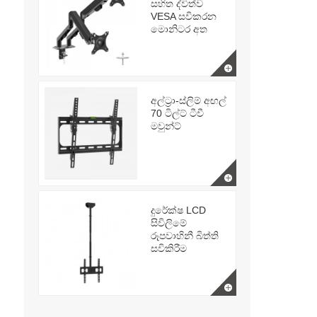
සහිත ද්විත්ව
VESA සවිකරන
මොනිටර අත
අල්ට්‍රා-ස්ලිම් අඟල්
70 ටිල්ට් ටීවී
මවුන්ට්
දුරේක්ෂ LCD
සිවිලිමේ
රූපවාහිනී බිත්ති
සවිකිරීම