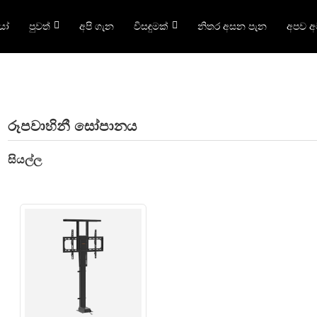
යෝ
පුවත්
අපි ගැන
විසඳුමක්
නිතර අසන පැන
අපව 
රූපවාහිනී සෝපානය
සියල්ල