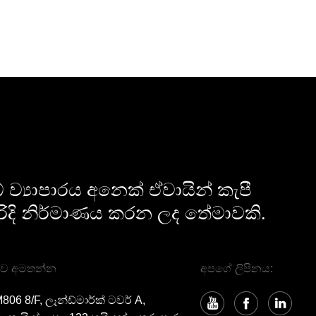
ව්‍යාපාරය අනෙක් ඒවායින් කැපී
ිදි නිර්මාණය කරන ලද තේමාවකි.
ව අමතන්න
අපගේ ලිපිනය:
806 8/F, ලෑන්ඩ්මාර්ක් ටවර් A,