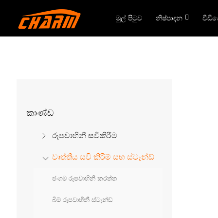
මුල් පිටුව
නිෂ්පාදන
වීඩි
කාණ්ඩ
රූපවාහිනී සවිකිරීම
වෘත්තීය සවි කිරීම් සහ ස්ටෑන්ඩ්
ජංගම රූපවාහිනී කරත්ත
බිම් රූපවාහිනී ස්ටෑන්ඩ්