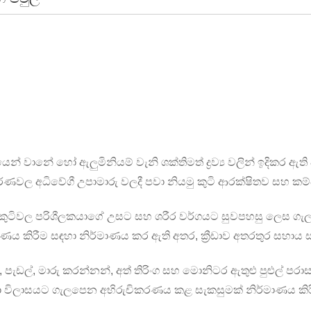
ෙන් වානේ හෝ ඇලුමිනියම් වැනි ශක්තිමත් ද්‍රව්‍ය වලින් ඉදිකර ඇති 
ාකරණවල අධිවේගී උපාමාරු වලදී පවා නියමු කුටි ආරක්ෂිතව සහ
 කුටිවල පරිශීලකයාගේ උසට සහ ශරීර වර්ගයට සුවපහසු ලෙස ගැ
×
ඉල්ලීමක් ඉදිරිපත් කරන්න
රීම සඳහා නිර්මාණය කර ඇති අතර, ක්‍රීඩාව අතරතුර සහාය සහ
ද, පැඩල්, මාරු කරන්නන්, අත් තිරිංග සහ මොනිටර ඇතුළු පුළුල් ප
ීඩා විලාසයට ගැලපෙන අභිරුචිකරණය කළ සැකසුමක් නිර්මාණය කි