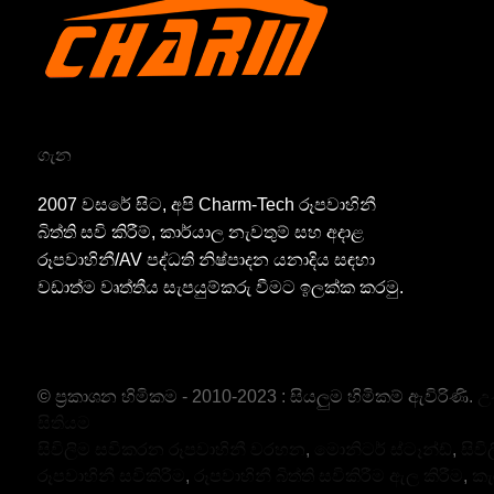
ගැන
2007 වසරේ සිට, අපි Charm-Tech රූපවාහිනී
බිත්ති සවි කිරීම්, කාර්යාල නැවතුම් සහ අදාළ
රූපවාහිනී/AV පද්ධති නිෂ්පාදන යනාදිය සඳහා
වඩාත්ම වෘත්තීය සැපයුම්කරු වීමට ඉලක්ක කරමු.
© ප්‍රකාශන හිමිකම - 2010-2023 : සියලුම හිමිකම් ඇවිරිණි.
උණ
සිතියම
සිවිලිම සවිකරන රූපවාහිනී වරහන
,
මොනිටර් ස්ටෑන්ඩ්
,
සිවි
රූපවාහිනී සවිකිරීම
,
රූපවාහිනී බිත්ති සවිකිරීම ඇල කිරීම
,
කැ