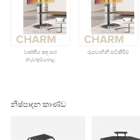
වෘත්තීය කඳු සහ
රූපවාහිනී සවිකිරීම්
නැවතුම්පොළ
නිෂ්පාදන කාණ්ඩ