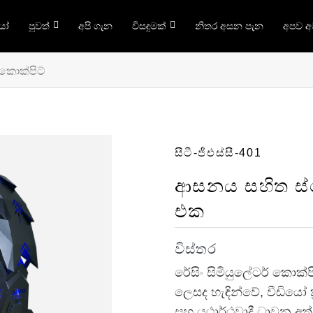
යෝ
පුවත්
අපි ගැන
විසඳුමක්
නිතර අසන පැන
අපව 
 කොක්පිට්
සීටී-ජීඑස්සී-401
ආසනය සහිත ස්කො
එක
විස්තර
රේසිං සිමියුලේටර් කොක්පි
ලෙසද හැඳින්වේ, වීඩියෝ ක
සහ යථාර්ථවාදී ධාවන අත්