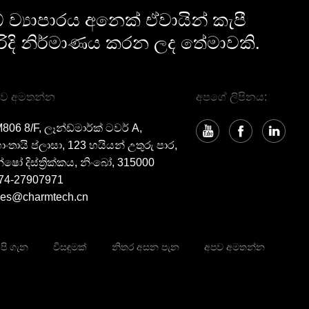
ව්‍යාපාරය අනෙක් ඒවායින් කැපී
ිදි නිර්මාණය කරන ලද තේමාවකි.
ව අමතන්න
අපගේ ලිපිනය:
806 8/F, ලෑන්ඩ්මාර්ක් ටවර් A,
ංතායි ප්ලාසා, 123 හයියන් උතුරු පාර,
්ෂෝ දිස්ත්‍රික්කය, නිංබෝ, 315000
74-27907971
les@charmtech.cn
පි ගැන
විසඳුමක්
නිතර අසන පැන
අපව අමතන්න