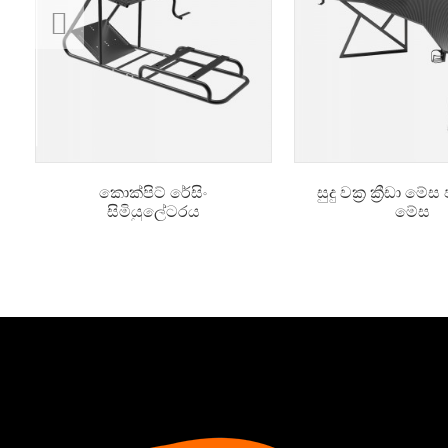
කොක්පිට් රේසිං
සුදු වක්‍ර ක්‍රීඩා 
සිමියුලේටරය
මේස