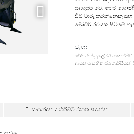
සැකසුම් වේ. මෙම කොක්ප
විට මාරු කරන්නෙකු සහ 
මෝටර් රථයක සිටීමේ හැ
ටැග:
රේසිං සිමියුලේටර් කොක්පිට් 
ආසනය සහිත ස්කොර්පියන් සි
සංසන්දනය කිරීමට එකතු කරන්න
න පවුල