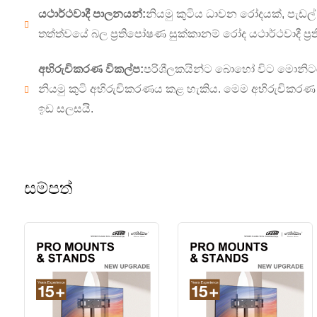
යථාර්ථවාදී පාලනයන්:
නියමු කුටිය ධාවන රෝදයක්, පැඩ
තත්ත්වයේ බල ප්‍රතිපෝෂණ සුක්කානම් රෝද යථාර්ථවාදී ප්‍
අභිරුචිකරණ විකල්ප:
පරිශීලකයින්ට බොහෝ විට මොනිටර 
නියමු කුටි අභිරුචිකරණය කළ හැකිය. මෙම අභිරුචිකරණ 
ඉඩ සලසයි.
සම්පත්