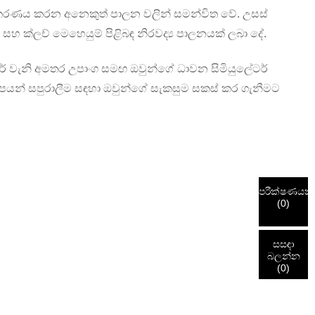
නුකරණය කරන අනෙකුත් පාලන වලින් සමන්විත වේ. උසස්
 සහ ක්ලච් මෙහෙයුම් පිළිබඳ නිරවද්‍ය පාලනයක් ලබා දේ.
ර් වැනි අමතර උපාංග සමඟ ඔවුන්ගේ ධාවන සිමියුලේටර්
නාපයන් සපුරාලීම සඳහා ඔවුන්ගේ සැකසුම සකස් කර ගැනීමට
පරීක්ෂණයක්
(
0
)
සසඳා
බලන්න
(
0
)