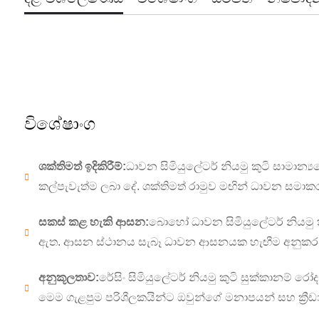
විශේෂාංග
ශක්තිමත් ඉදිකිරීම්:
ධාවන සිමියුලේටර් නියමු කුටි සාමාන්‍යය
කල්පැවැත්ම ලබා දේ. ශක්තිමත් රාමුව මඟින් ධාවන සම
සකස් කළ හැකි ආසන:
බොහෝ ධාවන සිමියුලේටර් නියමු
ඇත. ආසන ස්ථානය සැබෑ ධාවන ආසනයක හැඟීම අනුකරණය කි
අනුකූලතාව:
රේසිං සිමියුලේටර් නියමු කුටි සුක්කානම් රෝ
මෙම ගැළපුම පරිශීලකයින්ට ඔවුන්ගේ මනාපයන් සහ ක්‍ර