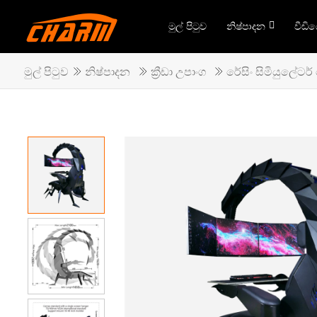
මුල් පිටුව
නිෂ්පාදන
වීඩි
මුල් පිටුව
නිෂ්පාදන
ක්‍රීඩා උපාංග
රේසිං සිමියුලේටර්