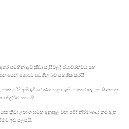
අතර එමඟින් දැඩි ක්‍රීඩා සැසිවලදී ස්ථාවරත්වය සහ
 කම්පනයෙන් තොරව පවතින බව සහතික කරයි.
ලපෙන පරිදි අභිරුචිකරණය කළ හැකි වෙනස් කළ හැකි ආසන
 ගිල්වීම සපයයි.
රාසයක ක්‍රීඩා උපාංග සමඟ අනුකූල වන පරිදි නිර්මාණය කර ඇත.
රීමට ඉඩ සලසයි.