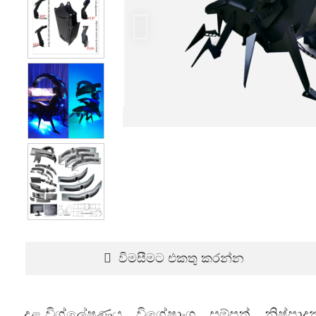
විමසීමට එකතු කරන්න
දළ විශ්ලේෂණය
විශේෂාංග
සම්පත්
නිෂ්පාද