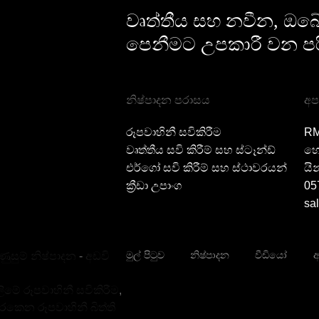
වෘත්තීය සහ නවීන, ඔබේ 
පෙනීමට උපකාරී වන පර
නිෂ්පාදන පරාසය
අප
රූපවාහිනී සවිකිරීම
RM
වෘත්තීය සවි කිරීම් සහ ස්ටෑන්ඩ්
හො
එර්ගෝ සවි කිරීම් සහ ස්ථාවරයන්
යින
ක්‍රීඩා උපාංග
05
sa
මුල් පිටුව
නිෂ්පාදන
වීඩියෝ
අ
ුසුම් නිෂ්පාදන
-
අඩවි
ලිමේ රූපවාහිනී සවිකිරීම
,
රකෙන රූපවාහිනී බිත්ති