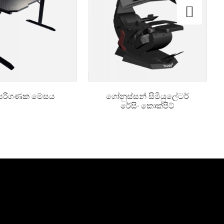
ඩා පරිගණක මේසය
ගෝනුස්සන් සිමියුලේටර්
රේසිං කොක්පිට්