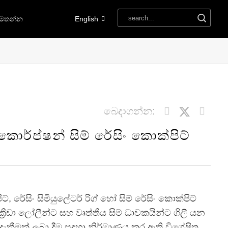
අමතන්න
English
බෙදාගන්න:
ර්ප්ෂන් සිම් රේසිං කොක්පිට්
ට්, රේසිං සිමියුලේටර් රිග් හෝ සිම් රේසිං කොක්පිට්
්‍රීඩා ලෝලීන්ට සහ වෘත්තීය සිම් ධාවකයින්ට ගිලී යන
දැකීමක් ලබා දීම සඳහා නිර්මාණය කර ඇති විශේෂිත