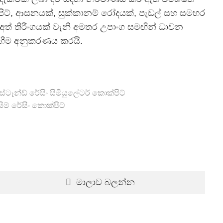
ිට්, ආසනයක්, සුක්කානම් රෝදයක්, පැඩල් සහ සමහර
අත් තිරිංගයක් වැනි අමතර උපාංග සමඟින් ධාවන
ඟීම අනුකරණය කරයි.
ස්ටෑන්ඩ්
රේසිං සිමියුලේටර් කොක්පිට්
ම් රේසිං කොක්පිට්
මාලාව බලන්න