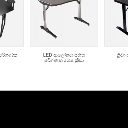
මේස පරිගණක
LED ආලෝකය සහිත
ක්‍රී
පරිගණක මේස ක්‍රීඩා