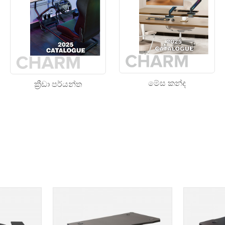
මේස කන්ද
ක්‍රීඩා පර්යන්ත