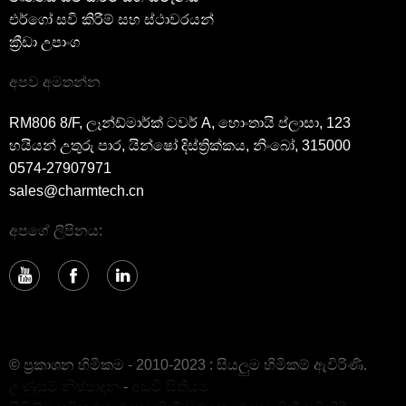
එර්ගෝ සවි කිරීම් සහ ස්ථාවරයන්
ක්‍රීඩා උපාංග
අපව අමතන්න
RM806 8/F, ලෑන්ඩ්මාර්ක් ටවර් A, හොංතායි ප්ලාසා, 123
හයියන් උතුරු පාර, යින්ෂෝ දිස්ත්‍රික්කය, නිංබෝ, 315000
0574-27907971
sales@charmtech.cn
අපගේ ලිපිනය:
© ප්‍රකාශන හිමිකම - 2010-2023 : සියලුම හිමිකම් ඇවිරිණි.
උණුසුම් නිෂ්පාදන
-
අඩවි සිතියම