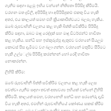
ගැනීම සඳහා පළමු ඉඟිය වන්නේ නිතිපතා පිරිසිදු කිරීමයි.
වරහන මත දූවිලි, අපිරිසිදු හා අපිරිසිදුකම් එකතු විය හැකි
අතර, එය කාලයත් සමඟ එහි ක්‍රියාකාරිත්වයට බලපෑ හැකිය.
ඔබේ රූපවාහිනී චලනය කළ හැකි බිත්ති සවිකිරීම පිරිසිදු
කිරීම සඳහා, ඔබට මෘදු රෙද්දක් සහ මෘදු ඩිටර්ජන්ට් භාවිතා
කළ හැකිය. සන්ධි සහ ඉස්කුරුප්පු ඇතුළුව වරහනේ සියලුම
කොටස් පිස දැමීමට වග බලා ගන්න. වරහනේ මතුපිට සීරීමට
හැකි උල්ෙල්ඛ පිරිසිදු කරන්නන් හෝ රෙදි භාවිතා
නොකරන්න.
ලිහිසි කිරීම:
ඔබේ රූපවාහිනී බිත්ති සවිකිරීම චලනය කළ හැකි ලෙස
පවත්වා ගැනීම සඳහා තවත් අත්‍යවශ්‍ය ඉඟියක් වන්නේ ලිහිසි
කිරීමයි. කාලයත් සමඟ, වරහනෙහි සන්ධි සහ සරනේරු දැඩි
විය හැකි අතර, එමඟින් රූපවාහිනියේ කෝණය සකස් කිරීම
අපහසු වේ. මෙය වළක්වා ගැනීම සඳහා, ඔබ සන්ධි සහ