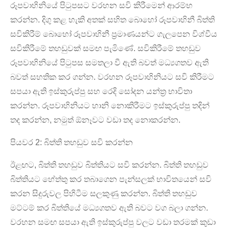
රූපවාහිනියේ පිටුපසට වරහන සවි කිරීමෙන් ආරම්භ
කරන්න. දිගු කළ හැකි අතක් සහිත බොහෝ රූපවාහිනී බිත්ති
සවිකිරීම් බොහෝ රූපවාහිනී ප්‍රමාණයන්ට ගැලපෙන විශ්වීය
සවිකිරීමේ තහඩුවක් සමඟ පැමිණේ. සවිකිරීමේ තහඩුව
රූපවාහිනියේ පිටුපස සමතලා වී ඇති බවත් මධ්‍යගතව ඇති
බවත් සහතික කර ගන්න. වරහන රූපවාහිනියට සවි කිරීමට
සපයා ඇති ඉස්කුරුප්පු සහ රෙදි සෝදන යන්ත්‍ර භාවිතා
කරන්න. රූපවාහිනියට හානි නොකිරීමට ඉස්කුරුප්පු තදින්
තද කරන්න, නමුත් ඕනෑවට වඩා තද නොකරන්න.
පියවර 2: බිත්ති තහඩුව සවි කරන්න
ඊළඟට, බිත්ති තහඩුව බිත්තියට සවි කරන්න. බිත්ති තහඩුව
බිත්තියට හේත්තු කර තබාගෙන පැන්සලක් භාවිතයෙන් සවි
කරන සිදුරුවල පිහිටීම සලකුණු කරන්න. බිත්ති තහඩුව
මට්ටම් කර බිත්තියේ මධ්‍යගතව ඇති බවට වග බලා ගන්න.
වරහන සමඟ සපයා ඇති ඉස්කුරුප්පු වලට වඩා තරමක් කුඩා