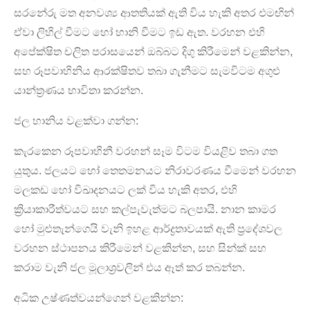
සරනේරු මත අනවශ්‍ය ආතතියක් ඇති විය හැකි අතර එමඟින්
ඒවා ලිහිල් වීමට හෝ හානි වීමට ඉඩ ඇත. වරහන එහි
අපේක්ෂිත චලිත පරාසයෙන් ඔබ්බට දිගු කිරීමෙන් වළකින්න,
සහ රූපවාහිනිය ආරක්ෂිතව තබා ගැනීමට සැමවිටම අගුළු
යාන්ත්‍රණය භාවිතා කරන්න.
ජල හානිය වළක්වා ගන්න:
කැරකෙන රූපවාහිනී වරහන් සෑම විටම වියළිව තබා ගත
යුතුය. ජලයට හෝ තෙතමනයට නිරාවරණය වීමෙන් වරහන
මලකඩ හෝ විඛාදනයට ලක් විය හැකි අතර, එහි
ක්‍රියාකාරීත්වයට සහ කල්පැවැත්මට බලපායි. නාන කාමර
හෝ මුළුතැන්ගෙයි වැනි ඉහළ ආර්ද්‍රතාවයක් ඇති ප්‍රදේශවල
වරහන ස්ථාපනය කිරීමෙන් වළකින්න, සහ සින්ක් සහ
කරාම වැනි ජල මූලාශ්‍රවලින් එය ඈත් කර තබන්න.
අධික උෂ්ණත්වයන්ගෙන් වළකින්න: