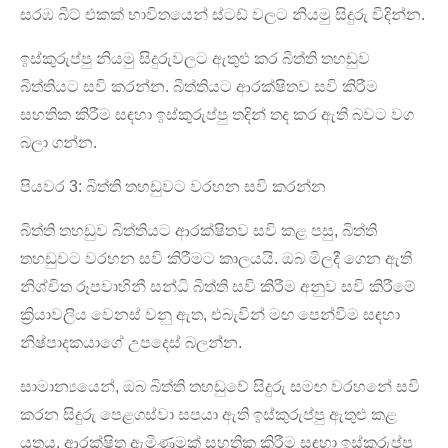
සරඹ බිට් එකක් භාවිතයෙන් ස්ටඩ් වලට නියමු සිදුරු විදින්න.
ඉස්කුරුප්පු නියමු සිදුරුවලට ඇතුළු කර බිත්ති තහඩුව
බිත්තියට සවි කරන්න. බිත්තියට ආරක්ෂිතව සවි කිරීම
සහතික කිරීම සඳහා ඉස්කුරුප්පු තදින් තද කර ඇති බවට වග
බලා ගන්න.
පියවර 3: බිත්ති තහඩුවට වරහන සවි කරන්න
බිත්ති තහඩුව බිත්තියට ආරක්ෂිතව සවි කළ පසු, බිත්ති
තහඩුවට වරහන සවි කිරීමට කාලයයි. ඔබ මිලදී ගෙන ඇති
නිශ්චිත රූපවාහිනී සන්ධි බිත්ති සවි කිරීම අනුව සවි කිරීමේ
ක්‍රියාවලිය වෙනස් වනු ඇත, එබැවින් මඟ පෙන්වීම සඳහා
නිෂ්පාදකයාගේ උපදෙස් බලන්න.
සාමාන්‍යයෙන්, ඔබ බිත්ති තහඩුවේ සිදුරු සමඟ වරහනේ සවි
කරන සිදුරු පෙළගස්වා සපයා ඇති ඉස්කුරුප්පු ඇතුළු කළ
යුතුය. ආරක්ෂිත ඇමිණුමක් සහතික කිරීම සඳහා ඉස්කුරුප්පු