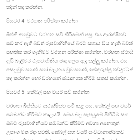
තදින් තද කරන්න.
පියවර 4: වරහන පරීක්ෂා කරන්න
බිත්ති තහඩුවට වරහන සවි කිරීමෙන් පසු, එය ආරක්ෂිතව
සවි කර ඇති බවත් රූපවාහිනියේ බරට සහාය විය හැකි බවත්
සහතික කර ගැනීමට වරහන පරීක්ෂා කරන්න. වරහන ස්ථායී
දැයි බැලීමට රූපවාහිනිය මෘදු ලෙස ඇද තල්ලු කරන්න. එය
සෙලවුවහොත් හෝ චලනය වුවහොත්, ඉස්කුරුප්පු තවදුරටත්
තද කරන්න හෝ වරහනේ ස්ථානගත කිරීම සකස් කරන්න.
පියවර 5: කේබල් සහ වයර් සවි කරන්න
වරහන බිත්තියට ආරක්ෂිතව සවි කළ පසු, කේබල් සහ වයර්
සම්බන්ධ කිරීමට කාලයයි. මෙය බල සැපයුමේ පිහිටීම සහ
ඔබට රූපවාහිනියට සම්බන්ධ කිරීමට අවශ්‍ය අනෙකුත්
උපාංග මත රඳා පවතී. කේබල් සහ වයර් සංවිධානාත්මකව