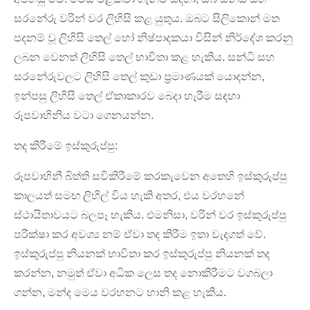
සරනේරු වරින් වර ලිහිසි කළ යුතුය. ඔබට සිලිකොන් මත
පදනම් වූ ලිහිසි තෙල් හෝ නිෂ්පාදකයා විසින් නිර්දේශ කරනු
ලබන වෙනත් ලිහිසි තෙල් භාවිතා කළ හැකිය. සන්ධි සහ
සරනේරුවලට ලිහිසි තෙල් කුඩා ප්‍රමාණයක් යොදන්න,
ඉන්පසු ලිහිසි තෙල් ඒකාකාරව බෙදා හැරීම සඳහා
රූපවාහිනිය වටා ගෙනයන්න.
තද කිරීමේ ඉස්කුරුප්පු:
රූපවාහිනී බිත්ති සවිකිරීමේ කරකැවෙන අතෙහි ඉස්කුරුප්පු
කාලයත් සමඟ ලිහිල් විය හැකි අතර, එය වරහනේ
ස්ථායිතාවයට බලපෑ හැකිය. එමනිසා, වරින් වර ඉස්කුරුප්පු
පරීක්ෂා කර අවශ්‍ය නම් ඒවා තද කිරීම ඉතා වැදගත් වේ.
ඉස්කුරුප්පු නියනක් භාවිතා කර ඉස්කුරුප්පු නියනක් තද
කරන්න, නමුත් ඒවා අධික ලෙස තද නොකිරීමට වගබලා
ගන්න, මන්ද මෙය වරහනට හානි කළ හැකිය.