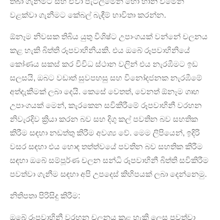
තබා ගැනීමට සහ ඒවා පැටලීමෙන් හෝ හානි වීමෙන්
වළක්වා ගැනීමට කේබල් බැඳීම් භාවිතා කරන්න.
ඕනෑම නිවසක තිබිය යුතු විශිෂ්ට උපාංගයක් වන්නේ චලනය
කළ හැකි බිත්ති රූපවාහිනියකි. එය ඔබේ රූපවාහිනියේ
කෝණය සකස් කර විවිධ ස්ථාන වලින් එය නැරඹීමට ඉඩ
සලසයි, ඔබට වඩාත් සුවපහසු සහ විනෝදජනක නැරඹීමේ
අත්දැකීමක් ලබා දෙයි. කෙසේ වෙතත්, වෙනත් ඕනෑම ගෘහ
උපාංගයක් මෙන්, කැරකෙන සවිකිරීමේ රූපවාහිනී වරහන
නිවැරදිව ක්‍රියා කරන බව සහ දිගු කල් පවතින බව සහතික
කිරීම සඳහා නඩත්තු කිරීම අවශ්‍ය වේ. මෙම ලිපියෙන්, ඉදිරි
වසර සඳහා එය හොඳ තත්ත්වයේ පවතින බව සහතික කිරීම
සඳහා ඔබේ සම්පූර්ණ චලන සන්ධි රූපවාහිනී බිත්ති සවිකිරීම
පවත්වා ගැනීම සඳහා අපි උපදෙස් කිහිපයක් ලබා දෙන්නෙමු.
නිතිපතා පිරිසිදු කිරීම:
ඔබේ රූපවාහිනී වරහන චලනය කළ හැකි ලෙස පවත්වා