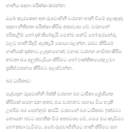
හානිය සඳහා පරීක්ෂා කරන්න:
ඔබේ කැරකෙන අත රූපවාහිනී වරහන හානි වීමේ සලකුණු
සඳහා නිතිපතා පරීක්ෂා කිරීම අත්‍යවශ්‍ය වේ. වරහනේ
ඉරිතැලීම් හෝ දත් තිබේදැයි මෙන්ම සන්ධි හෝ සරනේරු
වලට හානි සිදුවී ඇත්දැයි සොයා බලන්න. ඔබට කිසියම්
හානියක් දක්නට ලැබුනහොත්, වහාම වරහන භාවිතා කිරීම
නවතා එය අලුත්වැඩියා කිරීමට හෝ වෘත්තිකයෙකු ලවා
ප්‍රතිස්ථාපනය කිරීමට සලස්වන්න.
බර ධාරිතාව:
පැද්දෙන රූපවාහිනී බිත්ති වරහන බර ධාරිතා ශ්‍රේණිගත
කිරීමක් සමඟ එන අතර, එය වරහනට සහාය විය හැකි
උපරිම බර පෙන්නුම් කරයි. වරහනේ බර ධාරිතාව ඉක්මවා
නොයන බවට සහතික වීම අත්‍යවශ්‍ය වේ, මෙය එය කැඩීමට
හෝ කඩා වැටීමට, ඔබේ රූපවාහිනියට හානි කිරීමට සහ