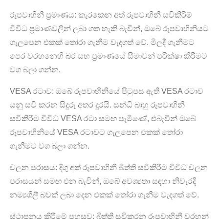
රූපවාහිනී ප්‍රමාණය: කැරකෙන අත් රූපවාහිනී සවිකිරීම්
විවිධ ප්‍රමාණවලින් ලබා ගත හැකි බැවින්, ඔබේ රූපවාහිනියට
ගැලපෙන එකක් තෝරා ගැනීම වැදගත් වේ. මිලදී ගැනීමට
පෙර වරහනෙහි බර සහ ප්‍රමාණයේ සීමාවන් පරීක්ෂා කිරීමට
වග බලා ගන්න.
VESA රටාව: ඔබේ රූපවාහිනියේ පිටුපස ඇති VESA රටාව
යනු සවි කරන සිදුරු අතර දුරයි. සන්ධි බාහු රූපවාහිනී
සවිකිරීම විවිධ VESA රටා සමඟ පැමිණේ, එබැවින් ඔබේ
රූපවාහිනියේ VESA රටාවට ගැලපෙන එකක් තෝරා
ගැනීමට වග බලා ගන්න.
චලන පරාසය: දිගු අත් රූපවාහිනී බිත්ති සවිකිරීම විවිධ චලන
පරාසයන් සමඟ එන බැවින්, ඔබේ අවශ්‍යතා සඳහා නිවැරදි
නම්‍යශීලී බවක් ලබා දෙන එකක් තෝරා ගැනීම වැදගත් වේ.
ස්ථාපනය කිරීමේ පහසුව: බිත්ති සවිකරන රූපවාහිනී වරහන්