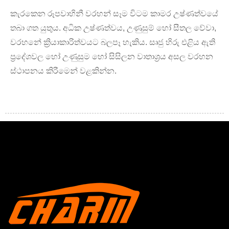
කැරකෙන රූපවාහිනී වරහන් සෑම විටම කාමර උෂ්ණත්වයේ
තබා ගත යුතුය. අධික උෂ්ණත්වය, උණුසුම් හෝ සීතල වේවා,
වරහනේ ක්‍රියාකාරිත්වයට බලපෑ හැකිය. සෘජු හිරු එළිය ඇති
ප්‍රදේශවල හෝ උණුසුම හෝ සිසිලන වාතාශ්‍රය අසල වරහන
ස්ථාපනය කිරීමෙන් වළකින්න.