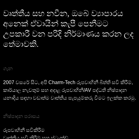
වෘත්තීය සහ නවීන, ඔබේ ව්‍යාපාරය
අනෙක් ඒවායින් කැපී පෙනීමට
උපකාරී වන පරිදි නිර්මාණය කරන ලද
තේමාවකි.
ගැන
2007 වසරේ සිට, අපි Charm-Tech රූපවාහිනී බිත්ති සවි කිරීම්,
කාර්යාල නැවතුම් සහ අදාළ රූපවාහිනී/AV පද්ධති නිෂ්පාදන
යනාදිය සඳහා වඩාත්ම වෘත්තීය සැපයුම්කරු වීමට ඉලක්ක කරමු.
නිෂ්පාදන පරාසය
රූපවාහිනී සවිකිරීම
වෘත්තීය සවි කිරීම් සහ ස්ටෑන්ඩ්