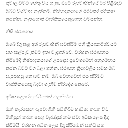
තුවාල වීමට හේතු විය හැක. ඔබේ රූපවාහිනියේ බර පිළිබඳව
ඔබට විශ්වාස නැත්නම්, නිෂ්පාදකයාගේ පිරිවිතර පරීක්ෂා
කරන්න, නැතහොත් වෘත්තිකයෙකුගෙන් විමසන්න.
නිසි ස්ථාපනය:
ඔබේ දිගු කළ අත් රූපවාහිනී සවිකිරීම එහි ක්‍රියාකාරීත්වයට
සහ කල්පැවැත්මට ඉතා වැදගත් වේ. වරහන ස්ථාපනය
කිරීමේදී නිෂ්පාදකයාගේ උපදෙස් ප්‍රවේශමෙන් අනුගමනය
කරන බවට වග බලා ගන්න. ස්ථාපන ක්‍රියාවලිය සමඟ ඔබ
සැපපහසු නොවේ නම්, ඔබ වෙනුවෙන් එය කිරීමට
වෘත්තිකයෙකු බඳවා ගැනීම නිර්දේශ කෙරේ.
අධික ලෙස දිගු කිරීමෙන් වළකින්න:
ඔන් කැරකෙන රූපවාහිනී සවිකිරීම භාවිතා කරන විට
මිනිසුන් කරන පොදු වැරැද්දක් නම් ඒවා අධික ලෙස දිගු
කිරීමයි. වරහන අධික ලෙස දිගු කිරීමෙන් සන්ධි සහ