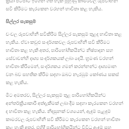
ක්‍රියා පටිපාටි ඉගෙන ගත හැකි පුහුණු කාමරවල රූපවාහිනී
සවි කිරීමට කැරකෙන වරහන් භාවිතා කළ හැකිය.
සිල්ලර සැකසුම්
චංචල රූපවාහිනී සවිකිරීම සිල්ලර සැකසුම් තුළද භාවිතා කළ
හැකිය. ඒවා කවුළු සංදර්ශකවල රූපවාහිනී සවි කිරීමට
භාවිතා කළ හැකි අතර, පාරිභෝගිකයින්ට නිෂ්පාදන සහ
සේවාවන්හි දෘශ්‍ය සංදර්ශකයක් ලබා දෙයි. භ්‍රමණ වරහන්
භාවිතා කිරීමෙන්, සංදර්ශකය ගමන් කරන්නන්ට දෘශ්‍යමාන
වන බව සහතික කිරීම සඳහා ඔබට නැරඹුම් කෝණය සකස්
කළ හැකිය.
මීට අමතරව, සිල්ලර සැකසුම් තුළ පාරිභෝගිකයින්ට
අන්තර්ක්‍රියාකාරී අත්දැකීමක් ලබා දීම සඳහා කැරකෙන වරහන්
ද භාවිතා කළ හැකිය. නිදසුනක් වශයෙන්, ඇඳුම් පැළඳුම්
කාමරවල රූපවාහිනී සවි කිරීමට කැරකෙන වරහන් භාවිතා
කළ හැකි අතර, එහිදී පාරිභෝගිකයින්ට විවිධ ඇඳුම් සහ