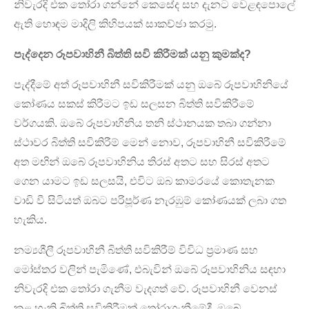
නිවැරදි එක තෝරා ගන්නේ කෙසේද සහ දැනට වෙළඳපොලේ
ඇති හොඳම මාදිලි කිහිපයක් සාකච්ඡා කරමු.
පැද්දෙන රූපවාහිනී බිත්ති සවි කිරීමක් යනු කුමක්ද?
පැද්දීමේ අත් රූපවාහිනී සවිකිරීමක් යනු ඔබේ රූපවාහිනියේ
කෝණය සකස් කිරීමට ඉඩ සලසන බිත්ති සවිකිරීමේ
වර්ගයකි. ඔබේ රූපවාහිනිය තනි ස්ථානයක තබා ගන්නා
ස්ථාවර බිත්ති සවිකිරීම් මෙන් නොව, රූපවාහිනී සවිකිරීමේ
අත මඟින් ඔබේ රූපවාහිනිය තිරස් අතට සහ සිරස් අතට
ගෙන යාමට ඉඩ සලසයි, එවිට ඔබ කාමරයේ කොතැනක
වාඩි වී සිටියත් ඔබට පරිපූර්ණ නැරඹුම් කෝණයක් ලබා ගත
හැකිය.
නම්‍යශීලී රූපවාහිනී බිත්ති සවිකිරීම් විවිධ ප්‍රමාණ සහ
මෝස්තර වලින් පැමිණේ, එබැවින් ඔබේ රූපවාහිනිය සඳහා
නිවැරදි එක තෝරා ගැනීම වැදගත් වේ. රූපවාහිනී වෙනස්
කළ හැකි බිත්ති සවිකිරීමක් තෝරාගැනීමේදී, ඔබේ