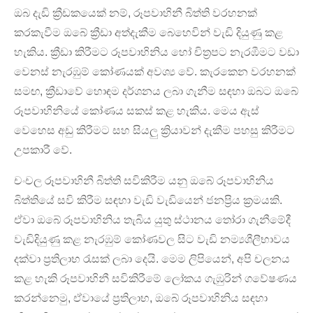
ඔබ දැඩි ක්‍රීඩකයෙක් නම්, රූපවාහිනී බිත්ති වරහනක්
කරකැවීම ඔබේ ක්‍රීඩා අත්දැකීම බෙහෙවින් වැඩි දියුණු කළ
හැකිය. ක්‍රීඩා කිරීමට රූපවාහිනිය හෝ චිත්‍රපට නැරඹීමට වඩා
වෙනස් නැරඹුම් කෝණයක් අවශ්‍ය වේ. කැරකෙන වරහනක්
සමඟ, ක්‍රීඩාවේ හොඳම දර්ශනය ලබා ගැනීම සඳහා ඔබට ඔබේ
රූපවාහිනියේ කෝණය සකස් කළ හැකිය. මෙය ඇස්
වෙහෙස අඩු කිරීමට සහ සියලු ක්‍රියාවන් දැකීම පහසු කිරීමට
උපකාරී වේ.
චංචල රූපවාහිනී බිත්ති සවිකිරීම යනු ඔබේ රූපවාහිනිය
බිත්තියේ සවි කිරීම සඳහා වැඩි වැඩියෙන් ජනප්‍රිය ක්‍රමයකි.
ඒවා ඔබේ රූපවාහිනිය තැබිය යුතු ස්ථානය තෝරා ගැනීමේදී
වැඩිදියුණු කළ නැරඹුම් කෝණවල සිට වැඩි නම්‍යශීලීභාවය
දක්වා ප්‍රතිලාභ රැසක් ලබා දෙයි. මෙම ලිපියෙන්, අපි චලනය
කළ හැකි රූපවාහිනී සවිකිරීමේ ලෝකය ගැඹුරින් ගවේෂණය
කරන්නෙමු, ඒවායේ ප්‍රතිලාභ, ඔබේ රූපවාහිනිය සඳහා