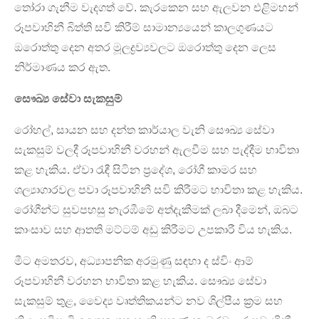
තෝරා ගැනීම වැදගත් වේ. කැරකෙන සහ ඇලවන එළිමහන්
රූපවාහිනී බිත්ති සවි කිරීම් සාමාන්‍යයෙන් කාලගුණයට
ඔරොත්තු දෙන අතර මූලද්‍රව්‍යවලට ඔරොත්තු දෙන ලෙස
නිර්මාණය කර ඇත.
සෞඛ්‍ය සේවා සැකසුම්
රෝහල්, සායන සහ දන්ත කාර්යාල වැනි සෞඛ්‍ය සේවා
සැකසුම් වලදී රූපවාහිනී වරහන් ඇලවීම සහ පැද්දීම භාවිතා
කළ හැකිය. ඒවා රැඳී සිටින ප්‍රදේශ, රෝගී කාමර සහ
ශල්‍යාගාරවල පවා රූපවාහිනී සවි කිරීමට භාවිතා කළ හැකිය.
රෝගීන්ට සුවපහසු නැරඹීමේ අත්දැකීමක් ලබා දීමෙන්, ඔබට
කාංසාව සහ ආතති මට්ටම් අඩු කිරීමට උපකාරී විය හැකිය.
මීට අමතරව, අධ්‍යාපනික අරමුණු සඳහා ද ස්විං ආම්
රූපවාහිනී වරහන භාවිතා කළ හැකිය. සෞඛ්‍ය සේවා
සැකසුම් තුළ, වෛද්‍ය වෘත්තිකයන්ට නව ශිල්පීය ක්‍රම සහ