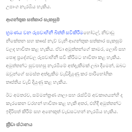
උපාංග නැරඹිය හැකිය.
ආගන්තුක සත්කාර සැකසුම්
භ්‍රමණය වන රූපවාහිනී බිත්ති සවිකිරීම
හෝටල්, නිවාඩු
නිකේතන සහ කෲස් නැව් වැනි ආගන්තුක සත්කාර සැකසුම්
වලද භාවිතා කළ හැකිය. ඒවා අමුත්තන්ගේ කාමර, ලොබි සහ
පොදු ප්‍රදේශවල රූපවාහිනී සවි කිරීමට භාවිතා කළ හැකිය.
අමුත්තන්ට සුවපහසු නැරඹීමේ අත්දැකීමක් ලබා දීමෙන්, ඔබට
ඔවුන්ගේ සමස්ත අත්දැකීම වැඩිදියුණු කර පාරිභෝගික
තෘප්තිය වැඩි දියුණු කළ හැකිය.
ඊට අමතරව, සම්මන්ත්‍රණ ශාලා සහ රැස්වීම් අවකාශයන්හි ද
කැරකෙන වරහන් භාවිතා කළ හැකි අතර, එහිදී අමුත්තන්ට
ඉදිරිපත් කිරීම් සහ අනෙකුත් වැඩසටහන් නැරඹිය හැකිය.
ක්‍රීඩා ස්ථානය