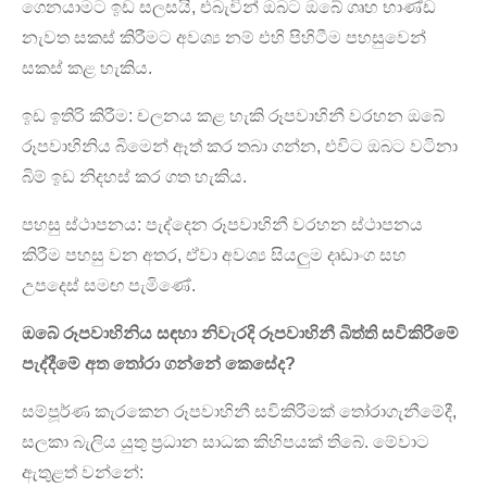
ගෙනයාමට ඉඩ සලසයි, එබැවින් ඔබට ඔබේ ගෘහ භාණ්ඩ
නැවත සකස් කිරීමට අවශ්‍ය නම් එහි පිහිටීම පහසුවෙන්
සකස් කළ හැකිය.
ඉඩ ඉතිරි කිරීම: චලනය කළ හැකි රූපවාහිනී වරහන ඔබේ
රූපවාහිනිය බිමෙන් ඈත් කර තබා ගන්න, එවිට ඔබට වටිනා
බිම් ඉඩ නිදහස් කර ගත හැකිය.
පහසු ස්ථාපනය: පැද්දෙන රූපවාහිනී වරහන ස්ථාපනය
කිරීම පහසු වන අතර, ඒවා අවශ්‍ය සියලුම දෘඩාංග සහ
උපදෙස් සමඟ පැමිණේ.
ඔබේ රූපවාහිනිය සඳහා නිවැරදි රූපවාහිනී බිත්ති සවිකිරීමේ
පැද්දීමේ අත තෝරා ගන්නේ කෙසේද?
සම්පූර්ණ කැරකෙන රූපවාහිනී සවිකිරීමක් තෝරාගැනීමේදී,
සලකා බැලිය යුතු ප්‍රධාන සාධක කිහිපයක් තිබේ. මේවාට
ඇතුළත් වන්නේ: