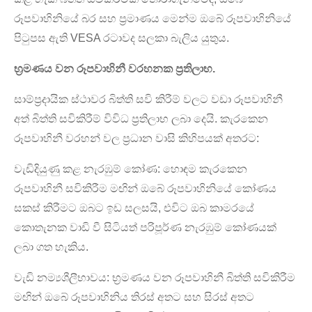
රූපවාහිනියේ බර සහ ප්‍රමාණය මෙන්ම ඔබේ රූපවාහිනියේ
පිටුපස ඇති VESA රටාවද සලකා බැලිය යුතුය.
භ්‍රමණය වන රූපවාහිනී වරහනක ප්‍රතිලාභ.
සාම්ප්‍රදායික ස්ථාවර බිත්ති සවි කිරීම් වලට වඩා රූපවාහිනී
අත් බිත්ති සවිකිරීම් විවිධ ප්‍රතිලාභ ලබා දෙයි. කැරකෙන
රූපවාහිනී වරහන් වල ප්‍රධාන වාසි කිහිපයක් අතරට:
වැඩිදියුණු කළ නැරඹුම් කෝණ: හොඳම කැරකෙන
රූපවාහිනී සවිකිරීම මඟින් ඔබේ රූපවාහිනියේ කෝණය
සකස් කිරීමට ඔබට ඉඩ සලසයි, එවිට ඔබ කාමරයේ
කොතැනක වාඩි වී සිටියත් පරිපූර්ණ නැරඹුම් කෝණයක්
ලබා ගත හැකිය.
වැඩි නම්‍යශීලීභාවය: භ්‍රමණය වන රූපවාහිනී බිත්ති සවිකිරීම
මඟින් ඔබේ රූපවාහිනිය තිරස් අතට සහ සිරස් අතට