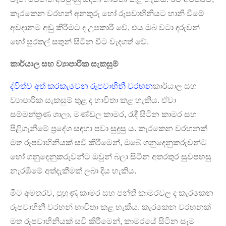
කැරකෙන වරහන් අනතුරු හෝ රූපවාහිනියට හානි වීමේ
අවදානම අඩු කිරීමට ද උපකාරී වේ, එය ඔබ වටා දරුවන්
හෝ සුරතල් සතුන් සිටින විට වැදගත් වේ.
කාර්යාල සහ ව්‍යාපාරික සැකසුම්
ද්විත්ව අත් කරකැවෙන රූපවාහිනී වරහන
කාර්යාල සහ
ව්‍යාපාරික සැකසුම් තුළ ද භාවිතා කළ හැකිය. ඒවා
සම්මන්ත්‍රණ ශාලා, මණ්ඩල කාමර, රැඳී සිටින කාමර සහ
පිළිගැනීමේ ප්‍රදේශ සඳහා පවා සුදුසු ය. කැරකෙන වරහනක්
මත රූපවාහිනියක් සවි කිරීමෙන්, ඔබේ ගනුදෙනුකරුවන්ට
හෝ ගනුදෙනුකරුවන්ට ඔවුන් බලා සිටින අතරතුර සුවපහසු
නැරඹීමේ අත්දැකීමක් ලබා දිය හැකිය.
මීට අමතරව, පුහුණු කාමර සහ පන්ති කාමරවල ද කැරකෙන
රූපවාහිනී වරහන් භාවිතා කළ හැකිය. කැරකෙන වරහනක්
මත රූපවාහිනියක් සවි කිරීමෙන්, කාමරයේ සිටින සෑම