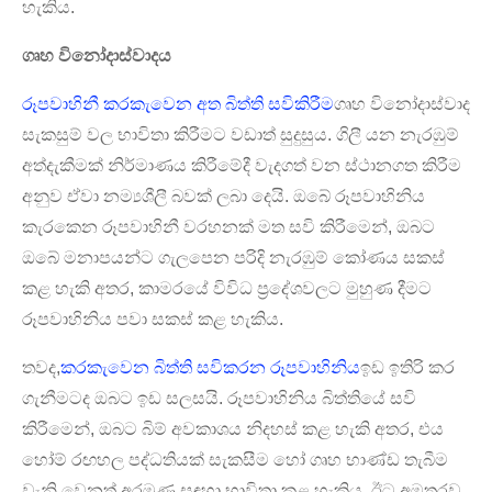
හැකිය.
ගෘහ විනෝදාස්වාදය
රූපවාහිනී කරකැවෙන අත බිත්ති සවිකිරීම
ගෘහ විනෝදාස්වාද
සැකසුම් වල භාවිතා කිරීමට වඩාත් සුදුසුය. ගිලී යන නැරඹුම්
අත්දැකීමක් නිර්මාණය කිරීමේදී වැදගත් වන ස්ථානගත කිරීම
අනුව ඒවා නම්‍යශීලී බවක් ලබා දෙයි. ඔබේ රූපවාහිනිය
කැරකෙන රූපවාහිනී වරහනක් මත සවි කිරීමෙන්, ඔබට
ඔබේ මනාපයන්ට ගැලපෙන පරිදි නැරඹුම් කෝණය සකස්
කළ හැකි අතර, කාමරයේ විවිධ ප්‍රදේශවලට මුහුණ දීමට
රූපවාහිනිය පවා සකස් කළ හැකිය.
තවද,
කරකැවෙන බිත්ති සවිකරන රූපවාහිනිය
ඉඩ ඉතිරි කර
ගැනීමටද ඔබට ඉඩ සලසයි. රූපවාහිනිය බිත්තියේ සවි
කිරීමෙන්, ඔබට බිම් අවකාශය නිදහස් කළ හැකි අතර, එය
හෝම් රඟහල පද්ධතියක් සැකසීම හෝ ගෘහ භාණ්ඩ තැබීම
වැනි වෙනත් අරමුණු සඳහා භාවිතා කළ හැකිය. ඊට අමතරව,