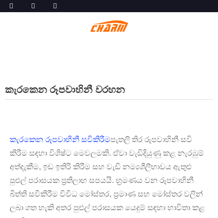
කැරකෙන රූපවාහිනී වරහන
කැරකෙන රූපවාහිනී සවිකිරීම
පැතලි තිර රූපවාහිනී සවි
කිරීම සඳහා විශිෂ්ට මෙවලමකි. ඒවා වැඩිදියුණු කළ නැරඹුම්
අත්දැකීම, ඉඩ ඉතිරි කිරීම සහ වැඩි නම්‍යශීලීභාවය ඇතුළු
පුළුල් පරාසයක ප්‍රතිලාභ සපයයි. භ්‍රමණය වන රූපවාහිනී
බිත්ති සවිකිරීම විවිධ මෝස්තර, ප්‍රමාණ සහ මෝස්තර වලින්
ලබා ගත හැකි අතර පුළුල් පරාසයක යෙදුම් සඳහා භාවිතා කළ