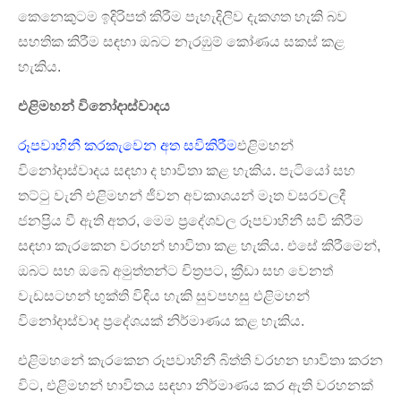
කෙනෙකුටම ඉදිරිපත් කිරීම පැහැදිලිව දැකගත හැකි බව
සහතික කිරීම සඳහා ඔබට නැරඹුම් කෝණය සකස් කළ
හැකිය.
එළිමහන් විනෝදාස්වාදය
රූපවාහිනී කරකැවෙන අත සවිකිරීම
එළිමහන්
විනෝදාස්වාදය සඳහා ද භාවිතා කළ හැකිය. පැටියෝ සහ
තට්ටු වැනි එළිමහන් ජීවන අවකාශයන් මෑත වසරවලදී
ජනප්‍රිය වී ඇති අතර, මෙම ප්‍රදේශවල රූපවාහිනී සවි කිරීම
සඳහා කැරකෙන වරහන් භාවිතා කළ හැකිය. එසේ කිරීමෙන්,
ඔබට සහ ඔබේ අමුත්තන්ට චිත්‍රපට, ක්‍රීඩා සහ වෙනත්
වැඩසටහන් භුක්ති විඳිය හැකි සුවපහසු එළිමහන්
විනෝදාස්වාද ප්‍රදේශයක් නිර්මාණය කළ හැකිය.
එළිමහනේ කැරකෙන රූපවාහිනී බිත්ති වරහන භාවිතා කරන
විට, එළිමහන් භාවිතය සඳහා නිර්මාණය කර ඇති වරහනක්