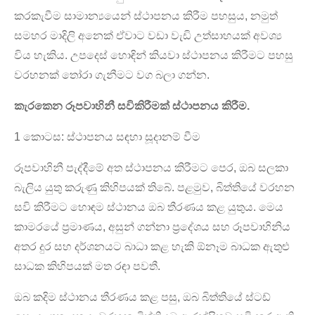
කරකැවීම සාමාන්‍යයෙන් ස්ථාපනය කිරීම පහසුය, නමුත්
සමහර මාදිලි අනෙක් ඒවාට වඩා වැඩි උත්සාහයක් අවශ්‍ය
විය හැකිය. උපදෙස් හොඳින් කියවා ස්ථාපනය කිරීමට පහසු
වරහනක් තෝරා ගැනීමට වග බලා ගන්න.
×
ඉල්ලීමක් ඉදිරිපත් කරන්න
කැරකෙන රූපවාහිනී සවිකිරීමක් ස්ථාපනය කිරීම.
1 කොටස: ස්ථාපනය සඳහා සූදානම් වීම
රූපවාහිනී පැද්දීමේ අත ස්ථාපනය කිරීමට පෙර, ඔබ සලකා
බැලිය යුතු කරුණු කිහිපයක් තිබේ. පළමුව, බිත්තියේ වරහන
සවි කිරීමට හොඳම ස්ථානය ඔබ තීරණය කළ යුතුය. මෙය
×
ඔබේම අනන්‍යතාවය තෝරන්න
×
කාමරයේ ප්‍රමාණය, අසුන් ගන්නා ප්‍රදේශය සහ රූපවාහිනිය
අතර දුර සහ දර්ශනයට බාධා කළ හැකි ඕනෑම බාධක ඇතුළු
×
ඔබේ අනන්‍යතාවය තහවුරු කරන්න
සාධක කිහිපයක් මත රඳා පවතී.
මම
ඔබ කදිම ස්ථානය තීරණය කළ පසු, ඔබ බිත්තියේ ස්ටඩ්
CHARM හි
ඔබ CHARM හි සැබෑ ගනුදෙනුකරු බව තහවුරු කර ගැනීම සඳහා