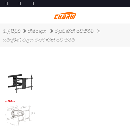
මුල් පිටුව
නිෂ්පාදන
රූපවාහිනී සවිකිරීම
සම්පූර්ණ චලන රූපවාහිනී සවි කිරීම්