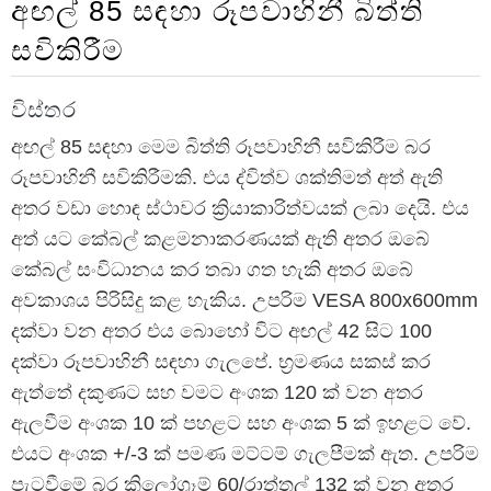
අඟල් 85 සඳහා රූපවාහිනී බිත්ති
සවිකිරීම
විස්තර
අඟල් 85 සඳහා මෙම බිත්ති රූපවාහිනී සවිකිරීම බර
රූපවාහිනී සවිකිරීමකි. එය ද්විත්ව ශක්තිමත් අත් ඇති
අතර වඩා හොඳ ස්ථාවර ක්‍රියාකාරිත්වයක් ලබා දෙයි. එය
අත් යට කේබල් කළමනාකරණයක් ඇති අතර ඔබේ
කේබල් සංවිධානය කර තබා ගත හැකි අතර ඔබේ
අවකාශය පිරිසිදු කළ හැකිය. උපරිම VESA 800x600mm
දක්වා වන අතර එය බොහෝ විට අඟල් 42 සිට 100
දක්වා රූපවාහිනී සඳහා ගැලපේ. භ්‍රමණය සකස් කර
ඇත්තේ දකුණට සහ වමට අංශක 120 ක් වන අතර
ඇලවීම අංශක 10 ක් පහළට සහ අංශක 5 ක් ඉහළට වේ.
එයට අංශක +/-3 ක් පමණ මට්ටම් ගැලපීමක් ඇත. උපරිම
පැටවීමේ බර කිලෝග්‍රෑම් 60/රාත්තල් 132 ක් වන අතර