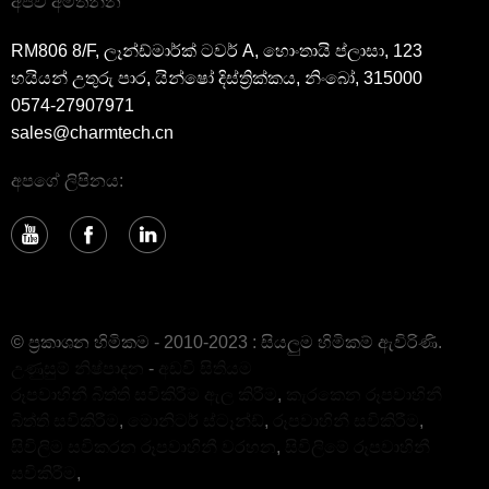
අපව අමතන්න
RM806 8/F, ලෑන්ඩ්මාර්ක් ටවර් A, හොංතායි ප්ලාසා, 123
හයියන් උතුරු පාර, යින්ෂෝ දිස්ත්‍රික්කය, නිංබෝ, 315000
0574-27907971
sales@charmtech.cn
අපගේ ලිපිනය:
© ප්‍රකාශන හිමිකම - 2010-2023 : සියලුම හිමිකම් ඇවිරිණි.
උණුසුම් නිෂ්පාදන
-
අඩවි සිතියම
රූපවාහිනී බිත්ති සවිකිරීම ඇල කිරීම
,
කැරකෙන රූපවාහිනී
බිත්ති සවිකිරීම
,
මොනිටර් ස්ටෑන්ඩ්
,
රූපවාහිනී සවිකිරීම
,
සිවිලිම සවිකරන රූපවාහිනී වරහන
,
සිවිලිමේ රූපවාහිනී
සවිකිරීම
,