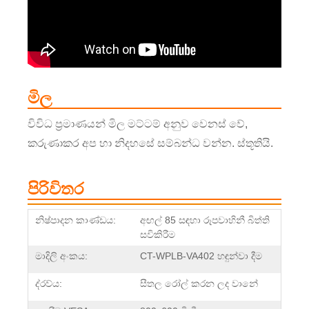
මිල
විවිධ ප්‍රමාණයන් මිල මට්ටම් අනුව වෙනස් වේ,
කරුණාකර අප හා නිදහසේ සම්බන්ධ වන්න. ස්තූතියි.
පිරිවිතර
නිෂ්පාදන කාණ්ඩය:
අඟල් 85 සඳහා රූපවාහිනී බිත්ති
සවිකිරීම
මාදිලි අංකය:
CT-WPLB-VA402 හඳුන්වා දීම
ද්රව්ය:
සීතල රෝල් කරන ලද වානේ