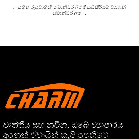
... සහිත රූපවාහිනී මොනිටර් බිත්ති සවිකිරීමේ වරහන්
මොනිටර අත ...
වෘත්තීය සහ නවීන, ඔබේ ව්‍යාපාරය
අනෙක් ඒවායින් කැපී පෙනීමට