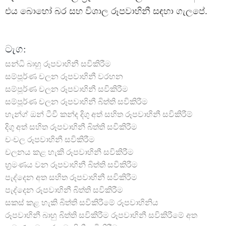
එය බොහෝ බර සහ විශාල රූපවාහිනී සඳහා ගැලපේ.
ටැග:
සන්ධි බාහු රූපවාහිනී සවිකිරීම
සම්පූර්ණ චලන රූපවාහිනී වරහන
සම්පූර්ණ චලන රූපවාහිනී සවිකිරීම
සම්පූර්ණ චලන රූපවාහිනී බිත්ති සවිකිරීම
හැන්ග් ඔන් ටීවී කන්ද
දිගු අත් සහිත රූපවාහිනී සවිකිරීම්
දිගු අත් සහිත රූපවාහිනී බිත්ති සවිකිරීම
චංචල රූපවාහිනී සවිකිරීම
චලනය කළ හැකි රූපවාහිනී සවිකිරීම
භ්‍රමණය වන රූපවාහිනී බිත්ති සවිකිරීම
පැද්දෙන අත සහිත රූපවාහිනී සවිකිරීම
පැද්දෙන රූපවාහිනී බිත්ති සවිකිරීම
සකස් කළ හැකි බිත්ති සවිකිරීමේ රූපවාහිනිය
රූපවාහිනී බාහු බිත්ති සවිකිරීම
රූපවාහිනී සවිකිරීමේ අත