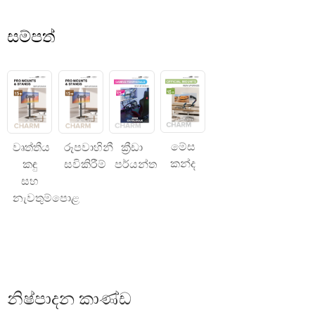
සම්පත්
මේස
වෘත්තීය
රූපවාහිනී
ක්‍රීඩා
කන්ද
කඳු
සවිකිරීම්
පර්යන්ත
සහ
නැවතුම්පොළ
නිෂ්පාදන කාණ්ඩ