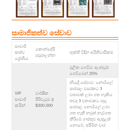
සාමාජිකත්ව සේවාව
සාමාජි
කොන්දේසි
කත්ව
භුක්ති විඳින අයිතිවාසිකම්
සපුරාලන්න
ශ්‍රේණිය
මූලික ගෙවීම: ඇණවුම්
ගෙවීමෙන් 20%
නියැදි සේවාව: නොමිලේ
සාම්පල වසරකට 3
VIP
වාර්ෂික
වතාවක් ලබා ගත හැකිය.
සාමාජි
පිරිවැටුම ≧
තවද 3 වතාවකට පසු,
කයින්
$300,000
සාම්පල නොමිලේ ලබා
ගත හැකි නමුත් නැව්ගත
කිරීමේ ගාස්තුව ඇතුළත්
නොවේ, අසීමිත වාර