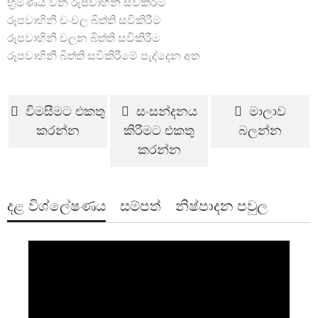
භ්‍රමණය වන රූපවාහිනී සවිකිරීම
රූපවාහිනී චංචල බිත්ති සවිකිරීම
රූපවාහිනී චලන බිත්ති සවිකිරීම
රූපවාහිනී බිත්ති සවිකිරීමේ පැද්දෙන අත
විමසීමට එකතු
සංසන්දනය
මාලාව
කරන්න
කිරීමට එකතු
බලන්න
කරන්න
දළ විශ්ලේෂණය
සම්පත්
නිෂ්පාදන පවුල