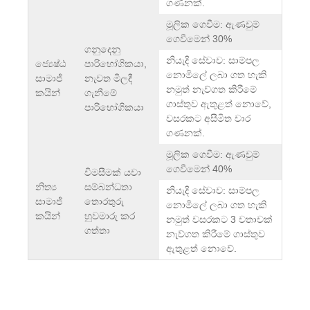
ගණනක්.
මූලික ගෙවීම: ඇණවුම්
ගෙවීමෙන් 30%
ගනුදෙනු
නියැදි සේවාව: සාම්පල
ජ්‍යෙෂ්ඨ
පාරිභෝගිකයා,
නොමිලේ ලබා ගත හැකි
සාමාජි
නැවත මිලදී
නමුත් නැව්ගත කිරීමේ
කයින්
ගැනීමේ
ගාස්තුව ඇතුළත් නොවේ,
පාරිභෝගිකයා
වසරකට අසීමිත වාර
ගණනක්.
මූලික ගෙවීම: ඇණවුම්
ගෙවීමෙන් 40%
විමසීමක් යවා
නිත්‍ය
සම්බන්ධතා
නියැදි සේවාව: සාම්පල
සාමාජි
තොරතුරු
නොමිලේ ලබා ගත හැකි
කයින්
හුවමාරු කර
නමුත් වසරකට 3 වතාවක්
ගත්තා
නැව්ගත කිරීමේ ගාස්තුව
ඇතුළත් නොවේ.