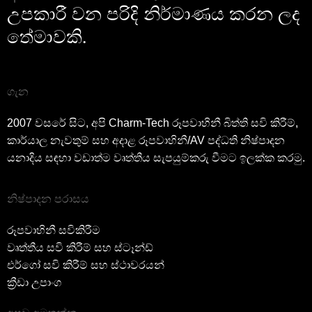
උපකාරී වන පරිදි නිර්මාණය කරන ලද
තේමාවකි.
ගැන
2007 වසරේ සිට, අපි Charm-Tech රූපවාහිනී බිත්ති සවි කිරීම්,
කාර්යාල නැවතුම් සහ අදාළ රූපවාහිනී/AV පද්ධති නිෂ්පාදන
යනාදිය සඳහා වඩාත්ම වෘත්තීය සැපයුම්කරු වීමට ඉලක්ක කරමු.
නිෂ්පාදන පරාසය
රූපවාහිනී සවිකිරීම
වෘත්තීය සවි කිරීම් සහ ස්ටෑන්ඩ්
එර්ගෝ සවි කිරීම් සහ ස්ථාවරයන්
ක්‍රීඩා උපාංග