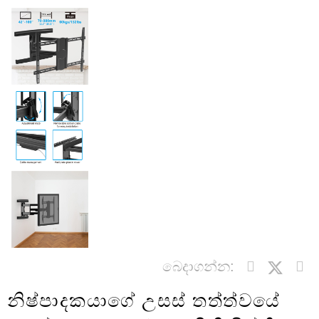
බෙදාගන්න:
නිෂ්පාදකයාගේ උසස් තත්ත්වයේ