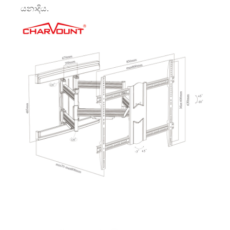
යනාදිය.