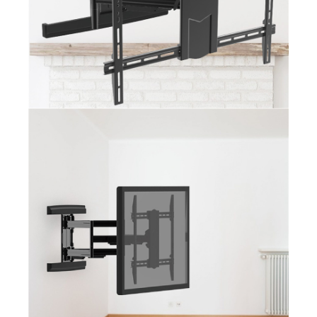
×
ඉල්ලීමක් ඉදිරිපත් කරන්න
×
ඔබේම අනන්‍යතාවය තෝරන්න
×
×
ඔබේ අනන්‍යතාවය තහවුරු කරන්න
මම
CHARM හි
ඔබ CHARM හි සැබෑ ගනුදෙනුකරු බව තහවුරු කර ගැනීම සඳහා
පාරිභෝගිකයා
කරුණාකර ඔබගේ වත්මන් රැකියා විද්‍යුත් තැපැල් ලිපිනය පහතින්
ඇතුළත් කරන්න.