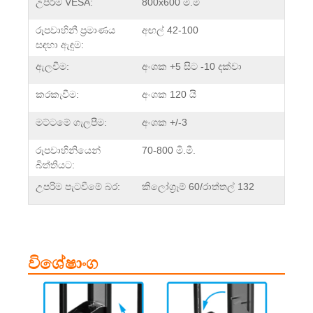
උපරිම VESA:
800x600 මි.මී
රූපවාහිනී ප්‍රමාණය
අඟල් 42-100
සඳහා ඇඳුම:
ඇලවීම:
අංශක +5 සිට -10 දක්වා
කරකැවීම:
අංශක 120 යි
මට්ටමේ ගැලපීම:
අංශක +/-3
රූපවාහිනියෙන්
70-800 මි.මී.
බිත්තියට:
උපරිම පැටවීමේ බර:
කිලෝග්‍රෑම් 60/රාත්තල් 132
විශේෂාංග