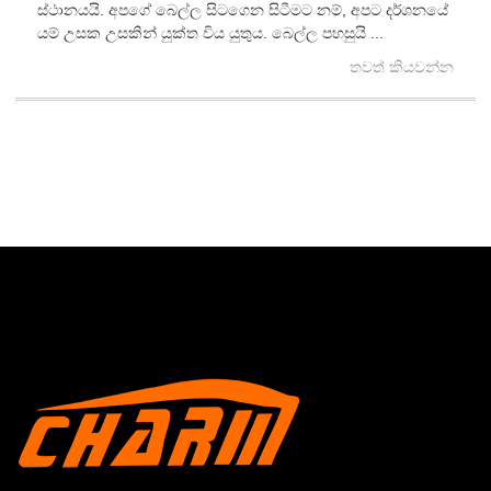
ස්ථානයයි. අපගේ බෙල්ල සිටගෙන සිටීමට නම්, අපට දර්ශනයේ
යම් උසක උසකින් යුක්ත විය යුතුය. බෙල්ල පහසුයි ...
තවත් කියවන්න