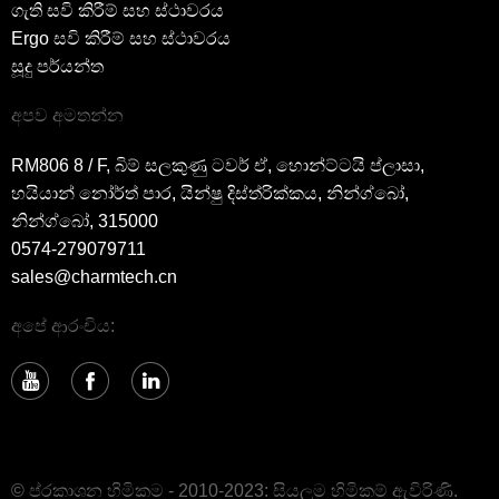
ගැති සවි කිරීම් සහ ස්ථාවරය
Ergo සවි කිරීම් සහ ස්ථාවරය
සූදු පර්යන්ත
අපව අමතන්න
RM806 8 / F, බිම් සලකුණු ටවර් ඒ, හොන්ට්ටයි ප්ලාසා,
හයියාන් නෝර්ත් පාර, යින්ෂු දිස්ත්රික්කය, නින්ග්බෝ,
නින්ග්බෝ, 315000
0574-279079711
sales@charmtech.cn
අපේ ආරංචිය:
© ප්රකාශන හිමිකම - 2010-2023: සියලුම හිමිකම් ඇවිරිණි.