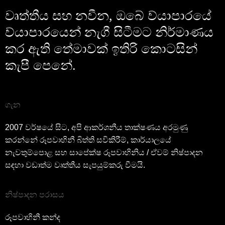
වෘත්තීය සහ නවීන, ඔබේ ව්යාපාරයේ
ව්යාපාරයෙන් නැගී සිටීමට නිර්මාණය
කර ඇති තේමාවක් ඉතිරි කොටසින්
කැපී පෙනේ.
ගැන
2007 වර්ෂයේ සිට, අපි ආකර්ශනීය තාක්ෂණය අරමුණු
කරන්නේ රූපවාහිනී බිත්ති සවිකිරීම්, කාර්යාලයේ
නැවතුම්පොළ සහ සාපේක්ෂ රූපවාහිනිය / ඒවම් නිෂ්පාදන
සඳහා වඩාත්ම වෘත්තීය සැපයුම්කරු වීමයි.
නිෂ්පාදන පරාසය
රූපවාහිනී කන්ද