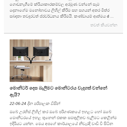
ගොඩනැගීමේ ක්රියාකාරකම්වල අරමුණ වන්නේ සෑම
දෙනාගේම මනෝභාවය ලිහිල් කිරීම සහ සගයන් අතර මිත්ර
සබඳතා තවදුරටත් ප්රවර්ධනය කිරීමයි. කණ්ඩායම් ආත්මය d ...
තවත් කියවන්න
මොනිටර් දෙස බැලීමට මොනිටරය වැදගත් වන්නේ
ඇයි?
22-06-24 දින පරිපාලක විසින්
ඔබේ උරහිස් ලිහිල් කර ඔබේ පරිගණකයේ ඉහළට හෝ ඔබේ
මොනිටරයේ ඉහළ තුනෙන් එකක සමතුලිතව බැලීමට කෙළින්ම
ඉදිරියට යන්න. මෙය අපගේ කාර්යාලයේ නිවැරදි වාඩි වී සිටින