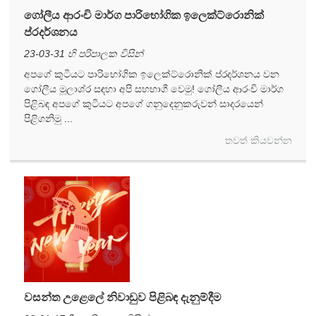
ගෝලීය ආරංචි මාර්ග පාරිභෝගික ඉලෙක්ට්රොනික්
ප්රදර්ශනය
23-03-31 හි පරිපාලක විසින්
අපගේ කුටියට පාරිභෝගික ඉලෙක්ට්රොනික් ප්රදර්ශනය වන
ගෝලීය මූලාශ්ර සඳහා අපි සහභාගී වෙමු! ගෝලීය ආරංචි මාර්ග
පිළිබඳ අපගේ කුටියට අපගේ ගනුදෙනුකරුවන් සාදරයෙන්
පිළිගනිමු ...
තවත් කියවන්න
වසන්ත උළෙලේ නිවාඩුව පිළිබඳ දැනුම්දීම