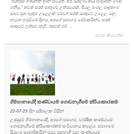
"සැතපුම් ගණනක් දුරින් සිටියත්, අපි රූපලාවණ්ය සංදර්ශන බෙදා
ගනිමු." තවත් සරත් සෘතුවේ උත්සවයක්, සියලු මංගල මෘදුකාංග
ඔබට සුබ පැතුම් උළෙලක් වේවා! සරත් සෘතුවේ උළෙල යනු
නැවත හමුවීමේ දිනය, අපගේ සමාගම සේවකයින්ට සරත්
සෘතුවේ උත්සව තෑගි, රසවත් එම් ...
තවත් කියවන්න
ගිම්හානයේදී කණ්ඩායම් ගොඩනැගීමේ ක්රියාකාරකම්
22-07-23 දින පරිපාලක විසින්
උණුසුම් ගිම්හානයේදී, අපගේ සමාගම, වාර්ෂික කණ්ඩායම්
ගොඩනැගීමේ ක්රියාකාරකම් සංවිධානය කළේය. සමාගමේ
සියලුම සාමාජිකයින් එයට සහභාගී වූහ. කණ්ඩායම්