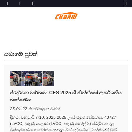
සමාගම් පුවත්
ප්රදර්ශන වාර්තාව: CES 2025 හි නින්ග්බෝ ආකර්ශනීය
තාක්ෂණය
25-01-22 හි පරිපාලක විසින්
දිනය: ජනවාරි 7-10, 2025 2025 ලාස් සමුළු සේතනය: 40727
(LVCC, දකුණු ශාලාව (LVCC, දකුණු හෝල් 3) ප්රදර්ශන දළ
විශ්ලේෂණය නවෝත්පාදන දළ විශ්ලේෂණය: නින්ග්බෝ චාම්-