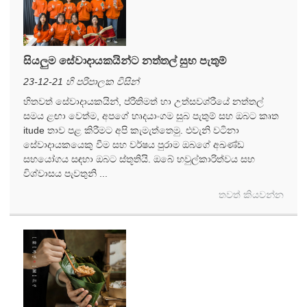
සියලුම සේවාදායකයින්ට නත්තල් සුභ පැතුම්
23-12-21 හි පරිපාලක විසින්
හිතවත් සේවාදායකයින්, ප්රීතිමත් හා උත්සවශ්රීයේ නත්තල්
සමය ළඟා වෙත්ම, අපගේ හෘදයාංගම සුබ පැතුම් සහ ඔබට කෘත
itude තාව පළ කිරීමට අපි කැමැත්තෙමු. එවැනි වටිනා
සේවාදායකයෙකු වීම සහ වර්ෂය පුරාම ඔබගේ අඛණ්ඩ
සහයෝගය සඳහා ඔබට ස්තූතියි. ඔබේ හවුල්කාරිත්වය සහ
විශ්වාසය පැවතුනි ...
තවත් කියවන්න