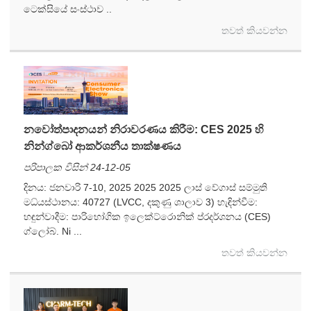
ටෙක්සියේ සංස්ථාව ..
තවත් කියවන්න
නවෝත්පාදනයන් නිරාවරණය කිරීම: CES 2025 හි
නින්ග්බෝ ආකර්ශනීය තාක්ෂණය
පරිපාලක විසින් 24-12-05
දිනය: ජනවාරි 7-10, 2025 2025 2025 ලාස් වේගාස් සම්මුති
මධ්යස්ථානය: 40727 (LVCC, දකුණු ශාලාව 3) හැඳින්වීම:
හඳුන්වාදීම: පාරිභෝගික ඉලෙක්ට්රොනික් ප්රදර්ශනය (CES)
ග්ලෝබ්. Ni ...
තවත් කියවන්න