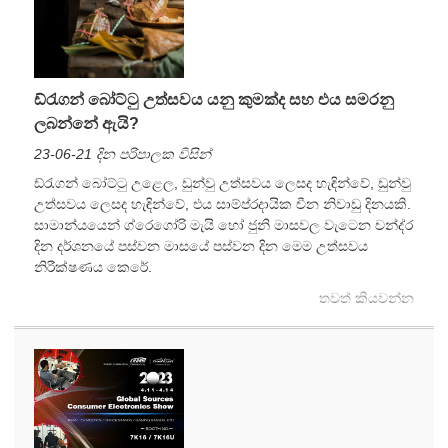
ඩ්රැගන් බෝට්ටු උත්සවය යනු කුමක්ද සහ එය සමරනු
ලබන්නේ ඇයි?
23-06-21 දින පරිපාලක විසින්
ඩ්රැගන් බෝට්ටු උළෙල, ඩුන්වු උත්සවය ලෙසද හැඳින්වේ, ඩුන්වු
උත්සවය ලෙසද හැඳින්වේ, එය සාම්ප්රදායික චීන නිවාඩු දිනයකි.
සාමාන්යයෙන් ග්රෙගෝරි මැයි හෝ ජුනි මාසවල වැටෙන චන්ද්ර
දින දර්ශනයේ පස්වන මාසයේ පස්වන දින මෙම උත්සවය
නිරීක්ෂණය කෙරේ.
තවත් කියවන්න