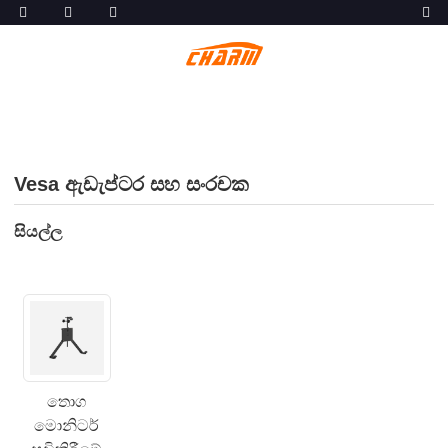
Vesa ඇඩැප්ටර සහ සංරචක
සියල්ල
තොග
මොනිටර්