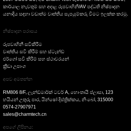
කාර්යාල නැවතුම් සහ අදාළ රූපවාහිනී/AV පද්ධති නිෂ්පාදන
යනාදිය සඳහා වඩාත්ම වෘත්තීය සැපයුම්කරු වීමට ඉලක්ක කරමු.
නිෂ්පාදන පරාසය
රූපවාහිනී සවිකිරීම
වෘත්තීය සවි කිරීම් සහ ස්ටෑන්ඩ්
එර්ගෝ සවි කිරීම් සහ ස්ථාවරයන්
ක්‍රීඩා උපාංග
අපව අමතන්න
RM806 8/F, ලෑන්ඩ්මාර්ක් ටවර් A, හොංතායි ප්ලාසා, 123
හයියන් උතුරු පාර, යින්ෂෝ දිස්ත්‍රික්කය, නිංබෝ, 315000
0574-27907971
sales@charmtech.cn
අපගේ ලිපිනය: