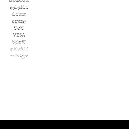
සවිකිරීමේ
ඇඩැප්ටර
වරහන
අනුකූල
විශ්ව
VESA
මවුන්ට්
ඇඩැප්ටර
කට්ටලය
×
ඉල්ලීමක් ඉදිරිපත් කරන්න
×
ඔබේම අනන්‍යතාවය තෝරන්න
×