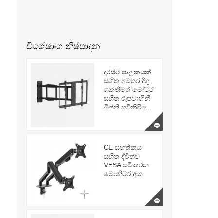
විශේෂාංග නිෂ්පාදන
දුරස්ථ පාලකයක්
සහිත අමතර දිගු
ශක්තිමත් මෝටර්
සහිත රූපවාහිනී
බිත්ති සවිකිරීම...
CE සහතිකය
සහිත ද්විත්ව
VESA සවිකරන
මොනිටර අත