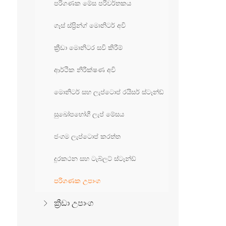
පරිගණක මේස පරිවර්තකය
ගෑස් ස්ප්‍රින්ග් මොනිටර් අවි
ක්‍රීඩා මොනිටර සවි කිරීම්
ආර්ථික නිරීක්ෂණ අවි
මොනිටර් සහ ලැප්ටොප් රයිසර් ස්ටෑන්ඩ්
සුඛෝපභෝගී ලැප් මේසය
ජංගම ලැප්ටොප් කරත්ත
දුරකථන සහ ටැබ්ලට් ස්ටෑන්ඩ්
පරිගණක උපාංග
ක්‍රීඩා උපාංග