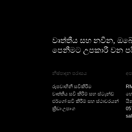
වෘත්තීය සහ නවීන, ඔබේ 
පෙනීමට උපකාරී වන පර
නිෂ්පාදන පරාසය
අප
රූපවාහිනී සවිකිරීම
RM
වෘත්තීය සවි කිරීම් සහ ස්ටෑන්ඩ්
හො
එර්ගෝ සවි කිරීම් සහ ස්ථාවරයන්
යින
ක්‍රීඩා උපාංග
05
sa