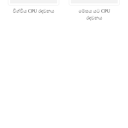
විශ්වීය CPU රඳවනය
මේසය යට CPU
රඳවනය
×
ඉල්ලීමක් ඉදිරිපත් කරන්න