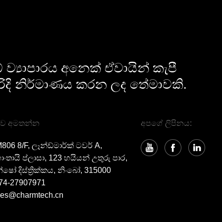
ව්‍යාපාරය අනෙක් ඒවායින් කැපී
ිදි නිර්මාණය කරන ලද තේමාවකි.
ව අමතන්න
අපගේ ලිපිනය:
806 8/F, ලෑන්ඩ්මාර්ක් ටවර් A,
ංතායි ප්ලාසා, 123 හයියන් උතුරු පාර,
්ෂෝ දිස්ත්‍රික්කය, නිංබෝ, 315000
74-27907971
les@charmtech.cn