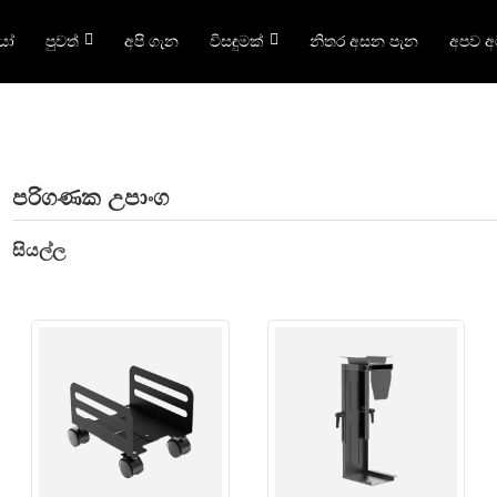
යෝ
පුවත්
අපි ගැන
විසඳුමක්
නිතර අසන පැන
අපව 
පරිගණක උපාංග
සියල්ල