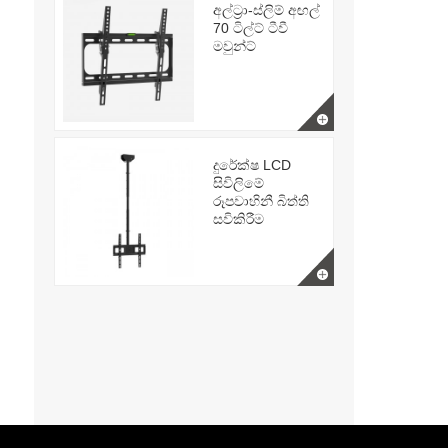
අල්ට්‍රා-ස්ලිම් අඟල්
70 ටිල්ට් ටීවී
මවුන්ට්
දුරේක්ෂ LCD
සිවිලිමේ
රූපවාහිනී බිත්ති
සවිකිරීම