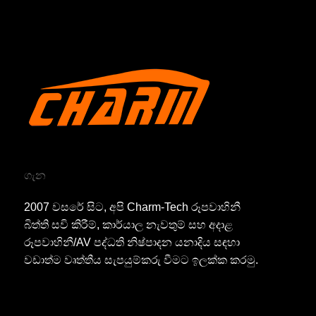
ගැන
2007 වසරේ සිට, අපි Charm-Tech රූපවාහිනී
බිත්ති සවි කිරීම්, කාර්යාල නැවතුම් සහ අදාළ
රූපවාහිනී/AV පද්ධති නිෂ්පාදන යනාදිය සඳහා
වඩාත්ම වෘත්තීය සැපයුම්කරු වීමට ඉලක්ක කරමු.