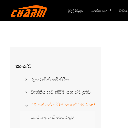
මුල් පිටුව
නිෂ්පාදන
වීඩි
කාණ්ඩ
රූපවාහිනී සවිකිරීම
වෘත්තීය සවි කිරීම් සහ ස්ටෑන්ඩ්
එර්ගෝ සවි කිරීම් සහ ස්ථාවරයන්
සකස් කළ හැකි මේස රාමුව