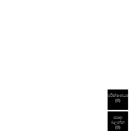
පරීක්ෂණයක්
(
0
)
සසඳා
බලන්න
(
0
)